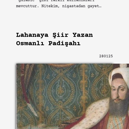
“gülābic” gibi farklı kullanımları
mevcuttur. Nitekim, nişastadan gayet…
Lahanaya Şiir Yazan
Osmanlı Padişahı
280125