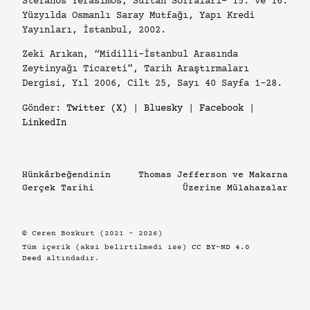
Stefanos Yerasimos, Sultan Sofraları- 15. ve 16.
Yüzyılda Osmanlı Saray Mutfağı, Yapı Kredi
Yayınları, İstanbul, 2002.
Zeki Arıkan, “Midilli-İstanbul Arasında
Zeytinyağı Ticareti”, Tarih Araştırmaları
Dergisi, Yıl 2006, Cilt 25, Sayı 40 Sayfa 1-28.
Gönder:
Twitter (X)
|
Bluesky
|
Facebook
|
LinkedIn
Hünkârbeğendinin
Thomas Jefferson ve Makarna
Gerçek Tarihi
Üzerine Mülahazalar
© Ceren Bozkurt (2021 – 2026)
Tüm içerik (aksi belirtilmedi ise)
CC BY-ND 4.0
Deed
altındadır.