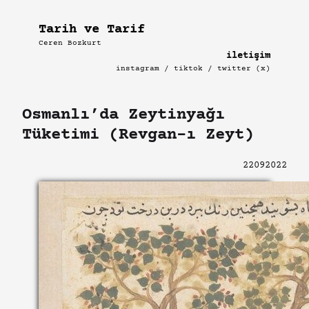
Skip
to
Tarih ve Tarif
content
Ceren Bozkurt
iletişim
instagram
/
tiktok
/
twitter (x)
Osmanlı’da Zeytinyağı
Tüketimi (Revgan-ı Zeyt)
22092022