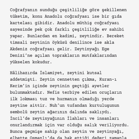
Coğrafyanın sunduğu çeşitliliğe göre şekillenen
tüketim, konu Anadolu coğrafyası ise bir gıda
kartelası gibidir. Anadolu müthiş coğrafyası
sayesinde pek çok farklı çeşitliliğe ev sahibi
yapar. Bunlardan en kadimi, zeytindir. Bereket
timsali zeytinin öyküsü denilince ise akla
Akdeniz coğrafyası gelir. Zeytinyağı Ege
Denizi’ne açılan toprakların mutfaklarından
yükselen kokudur.
Hâlihazırda İslamiyet, zeytini kutsal
addetmişti. Zeytin cennetten çıkma, Kuran-ı
Kerim’in içinde zeytinin geçtiği ayetler
bulunmaktadır. Nefis terbiye edilen oruçların
ilk lokması tuz ve hurmanın olmadığı yerde
zeytine aittir. Nuh’un tufandan kurtuluşunun
sembolü zeytin ağacının dalında saklıydı.
İncil’de zeytinyağının İlahları ve insanları
onurlandırmak için var olduğu salık veriliyordu.
Bunca geçmişe sahip olan zeytin ve zeytinyağı,
elbette Osmanlı’da da hak ettiği değeri zamanla