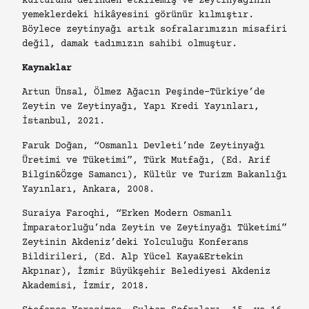
kültürünü derinden etkilemiş ve zeytinyağının
yemeklerdeki hikâyesini görünür kılmıştır.
Böylece zeytinyağı artık sofralarımızın misafiri
değil, damak tadımızın sahibi olmuştur.
Kaynaklar
Artun Ünsal, Ölmez Ağacın Peşinde-Türkiye’de
Zeytin ve Zeytinyağı, Yapı Kredi Yayınları,
İstanbul, 2021.
Faruk Doğan, “Osmanlı Devleti’nde Zeytinyağı
Üretimi ve Tüketimi”, Türk Mutfağı, (Ed. Arif
Bilgin&Özge Samancı), Kültür ve Turizm Bakanlığı
Yayınları, Ankara, 2008.
Suraiya Faroqhi, “Erken Modern Osmanlı
İmparatorluğu’nda Zeytin ve Zeytinyağı Tüketimi”
Zeytinin Akdeniz’deki Yolculuğu Konferans
Bildirileri, (Ed. Alp Yücel Kaya&Ertekin
Akpınar), İzmir Büyükşehir Belediyesi Akdeniz
Akademisi, İzmir, 2018.