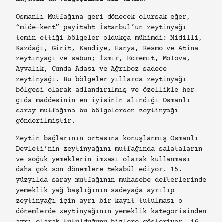
Osmanlı Mutfağına geri dönecek olursak eğer,
“mide-kent” payitaht İstanbul’un zeytinyağı
temin ettiği bölgeler oldukça mühimdi: Midilli,
Kazdağı, Girit, Kandiye, Hanya, Resmo ve Atina
zeytinyağı ve sabun; İzmir, Edremit, Molova,
Ayvalık, Cunda Adası ve Ağrıboz sadece
zeytinyağı. Bu bölgeler yıllarca zeytinyağı
bölgesi olarak adlandırılmış ve özellikle her
gıda maddesinin en iyisinin alındığı Osmanlı
saray mutfağına bu bölgelerden zeytinyağı
gönderilmiştir.
Zeytin bağlarının ortasına konuşlanmış Osmanlı
Devleti’nin zeytinyağını mutfağında salataların
ve soğuk yemeklerin imzası olarak kullanması
daha çok son dönemlere tekabül ediyor. 15.
yüzyılda saray mutfağının muhasebe defterlerinde
yemeklik yağ başlığının sadeyağa ayrılıp
zeytinyağı için ayrı bir kayıt tutulması o
dönemlerde zeytinyağının yemeklik kategorisinden
ayrı olarak tutulduğunu bizlere gösteriyor. 16.